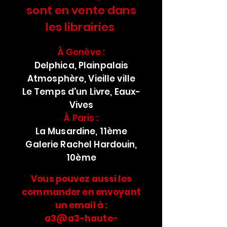
sont en vente dans
les librairies
​À Genève :
Delphica, Plainpalais
Atmosphère, Vieille ville
Le Temps d'un Livre, Eaux-
Vives
À Paris :
La Musardine, 11ème
Galerie Rachel Hardouin,
10ème
Vous pouvez aussi les
commander en envoyant
un email à :
a3@a3-haute-