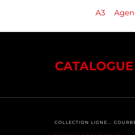
A3
Agen
CATALOGUE
COLLECTION LIGNE... COURB