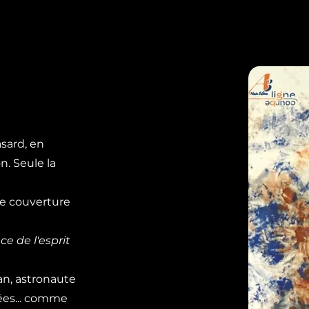
asard, en
on. Seule la
de couverture
ce de l'esprit
n, astronaute
pées... comme