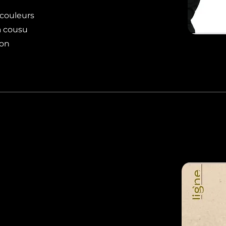
l
couleurs
ra cousu
ion