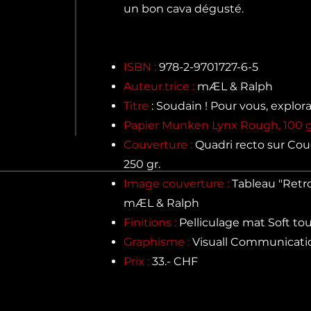
un bon cava dégusté.
ISBN :
978-2-9701727-6-5
Auteur.trice :
mÆL & Ralph
Titre
: Soudain ! Pour vous, explor
Papier Munken Lynx Rough, 100 g
Couverture :
Quadri recto sur Cou
250 gr.
Image couverture :
Tableau "Retro
mÆL & Ralph
Finitions :
Pelliculage mat Soft to
Graphisme :
Visuall Communicati
Prix :
33.- CHF