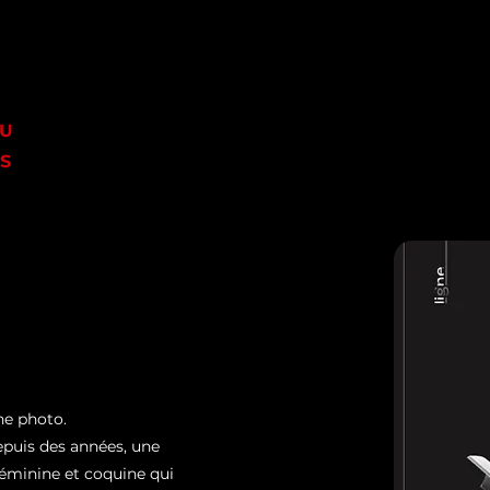
OU
S
ne photo.
depuis des années, une
éminine et coquine qui