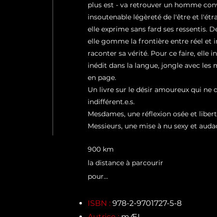
plus est - va retrouver un homme conv
insoutenable légèreté de l'être et l'étr
elle exprime sans fard ses ressentis. De 
elle gomme la frontière entre réel et
raconter sa vérité. Pour ce faire, elle
inédit dans la langue, jongle avec les 
en page.
Un livre sur le désir amoureux qui ne d
indifférent.e.s.
Mesdames, une réflexion osée et libert
Messieurs, une mise à nu sexy et auda
900 km
la distance à parcourir
pour...
ISBN :
978-2-9701727-5-8
Autrice :
mÆL