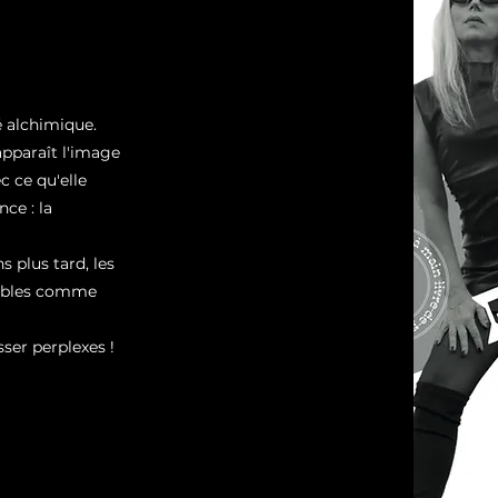
té alchimique.
pparaît l'image
 ce qu'elle
ce : la
s plus tard, les
arables comme
sser perplexes !