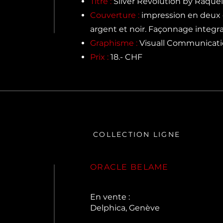
Titre :
Silver Revolution by Raque
Couverture :
impression en deux 
argent et noir. Façonnage integ
Graphisme :
Visuall Communicat
Prix :
18.- CHF
COLLECTION LIGNE
ORACLE BELAME
En vente :
Delphica, Genève