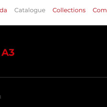
da
Catalogue
Collections
Com
 A3
E