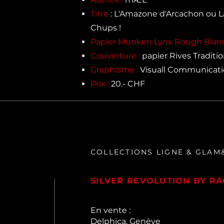
Titre
: L'Amazone d'Arcachon ou L
Chups !
Papier Munken Lynx Rough Blanc
Couverture :
papier Rives Traditi
Graphisme :
Visuall Communicat
Prix :
20.- CHF
COLLECTIONS LIGNE & GLAM
SILVER REVOLUTION BY R
En vente :
Delphica, Genève