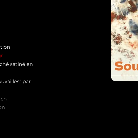
ation
r.
ché satiné en
uvailles" par
uch
on