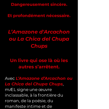
Dangereusement sincère.
Et profondément nécessaire.
L’Amazone d'Arcachon
ou La Chica del Chupa
Chups
Un livre qui ose là où les
autres s’arrêtent.
Avec
L’Amazone d’Arcachon ou
La Chica del Chupa Chups
,
mÆL signe une œuvre
inclassable, à la frontière du
roman, de la poésie, du
manifeste intime et de