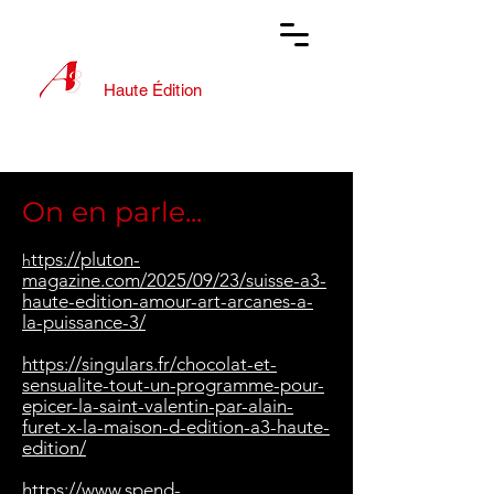
Haute Édition
Email :
a3@a3-haute-edition.com
On en parle...
ttps://pluton-
h
magazine.com/2025/09/23/suisse-a3-
haute-edition-amour-art-arcanes-a-
la-puissance-3/
https://singulars.fr/chocolat-et-
sensualite-tout-un-programme-pour-
epicer-la-saint-valentin-par-alain-
furet-x-la-maison-d-edition-a3-haute-
edition/
https://www.spend-