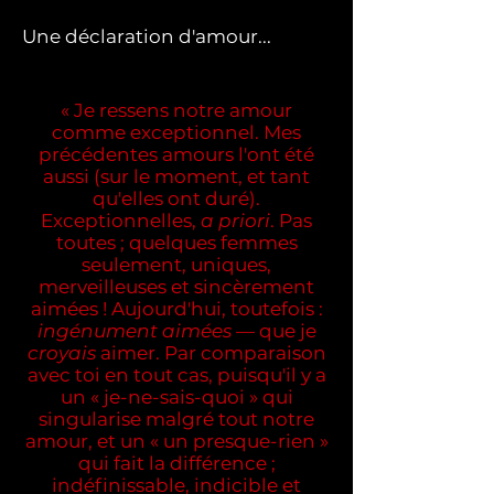
Une déclaration d'amour...
« Je ressens notre amour
comme exceptionnel. Mes
précédentes amours l'ont été
aussi (sur le moment, et tant
qu'elles ont duré).
Exceptionnelles,
a priori
. Pas
toutes ; quelques femmes
seulement, uniques,
merveilleuses et sincèrement
aimées ! Aujourd'hui, toutefois :
ingénument aimées
—
que je
croyais
aimer. Par comparaison
avec toi en tout cas, puisqu'il y a
un « je-ne-sais-quoi » qui
singularise malgré tout notre
amour, et un « un presque-rien »
qui fait la différence ;
indéfinissable, indicible et