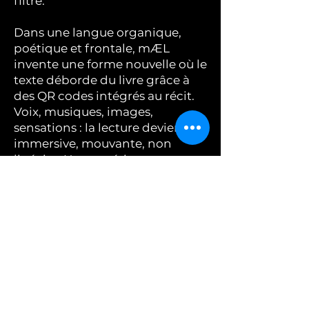
filtre.
Dans une langue organique,
poétique et frontale, mÆL
invente une forme nouvelle où le
texte déborde du livre grâce à
des QR codes intégrés au récit.
Voix, musiques, images,
sensations : la lecture devient
immersive, mouvante, non
linéaire. Une expérience
littéraire augmentée qui engage
le lectorat dans une relation
intime et troublante avec
l’œuvre.
Mais derrière l’érotisme
incandescent, derrière
l’exploration du désir et de la
jouissance,