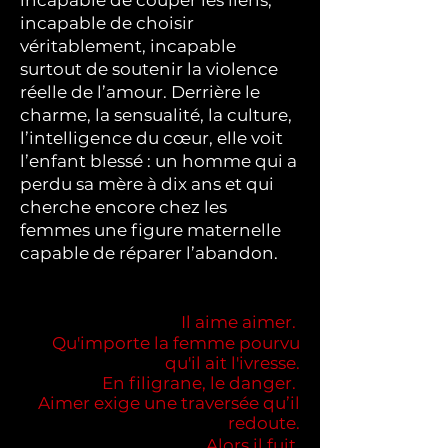
incapable de couper les liens,
incapable de choisir
véritablement, incapable
surtout de soutenir la violence
réelle de l’amour. Derrière le
charme, la sensualité, la culture,
l’intelligence du cœur, elle voit
l’enfant blessé : un homme qui a
perdu sa mère à dix ans et qui
cherche encore chez les
femmes une figure maternelle
capable de réparer l’abandon.
Il aime aimer.
Qu'importe la femme pourvu
qu'il ait l'ivresse.
En
filigrane, le danger.
Aimer exige une traversée qu’il
redoute.
Alors il fuit.